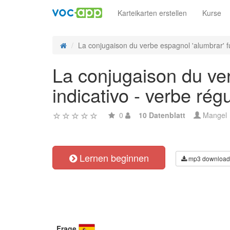
Karteikarten erstellen
Kurse
La conjugaison du verbe espagnol 'alumbrar' fu
La conjugaison du ver
indicativo - verbe régu
0
10 Datenblatt
Mangel
Lernen beginnen
mp3 download
Frage