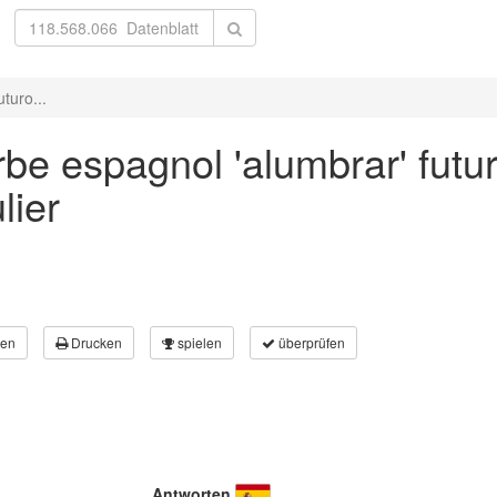
turo...
be espagnol 'alumbrar' futu
lier
en
Drucken
spielen
überprüfen
Antworten