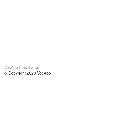
VocApp Flashcards
© Copyright 2026 VocApp
02-798 Mielczarskiego 8/58
Warsaw, Poland (EU)