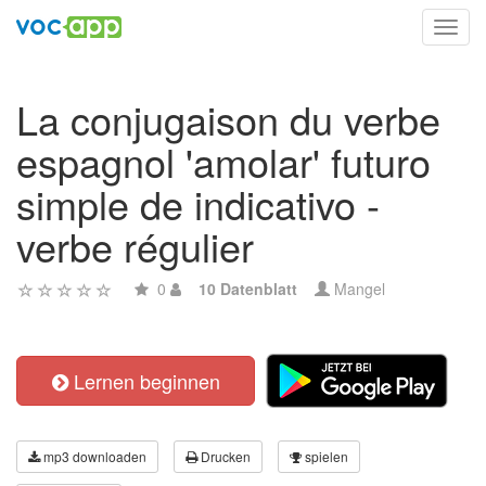
Toggl
navig
La conjugaison du verbe
espagnol 'amolar' futuro
simple de indicativo -
verbe régulier
0
10 Datenblatt
Mangel
Lernen beginnen
mp3 downloaden
Drucken
spielen