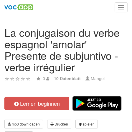
Toggl
navig
La conjugaison du verbe
espagnol 'amolar'
Presente de subjuntivo -
verbe irrégulier
0
10 Datenblatt
Mangel
Lernen beginnen
mp3 downloaden
Drucken
spielen