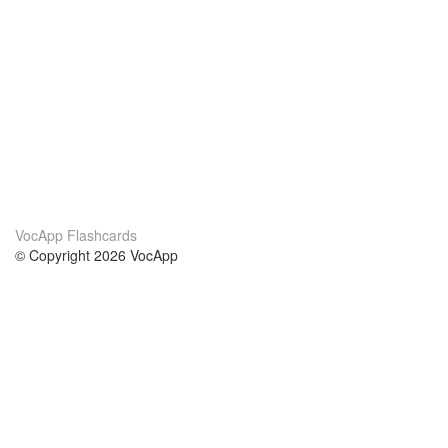
VocApp Flashcards
© Copyright 2026 VocApp
02-798 Mielczarskiego 8/58
Warsaw, Poland (EU)