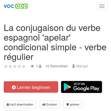
Toggl
navig
La conjugaison du verbe
espagnol 'apelar'
condicional simple - verbe
régulier
0
10 Datenblatt
Mangel
Lernen beginnen
mp3 downloaden
Drucken
spielen