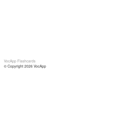
VocApp Flashcards
© Copyright 2026 VocApp
02-798 Mielczarskiego 8/58
Warsaw, Poland (EU)