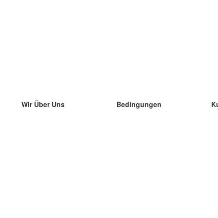
Wir Über Uns
Bedingungen
K
unser Team
100% Garantie
di
Blog
Datenschutzrichtlinie
di
Vorschriften
di
In Kontakt Treten
BIPR
di
kontaktieren
di
Mehr
di
Hilfe
neue Download
Häufig gestellte Fragen
einige Blogs
Katalog