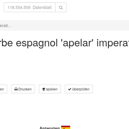
rati...
be espagnol 'apelar' imperat
en
Drucken
spielen
überprüfen
Antworten