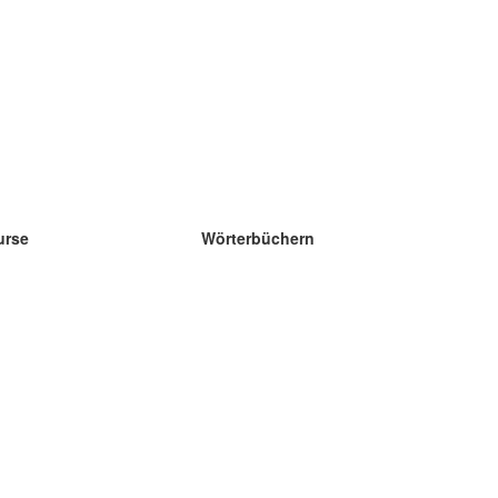
urse
Wörterbüchern
e Wissenschaft Englisch
e Wissenschaft Spanisch
e Wissenschaft Französisch
e Wissenschaft Russisch
e Wissenschaft Norwegisch
e Wissenschaft Schwedisch