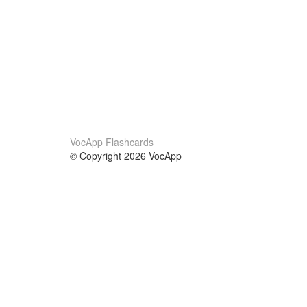
VocApp Flashcards
© Copyright 2026 VocApp
02-798 Mielczarskiego 8/58
Warsaw, Poland (EU)