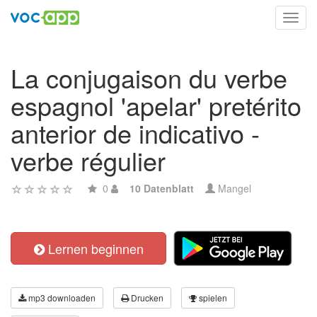
Toggl
navig
La conjugaison du verbe
espagnol 'apelar' pretérito
anterior de indicativo -
verbe régulier
0
10 Datenblatt
Mangel
Lernen beginnen
mp3 downloaden
Drucken
spielen