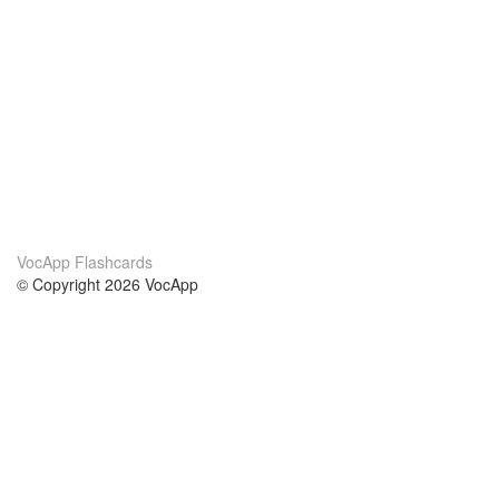
VocApp Flashcards
© Copyright 2026 VocApp
02-798 Mielczarskiego 8/58
Warsaw, Poland (EU)