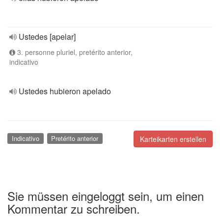
Ustedes [apelar]
3. personne pluriel, pretérito anterior,
indicativo
Ustedes hubieron apelado
Indicativo
Pretérito anterior
Karteikarten erstellen
Sie müssen eingeloggt sein, um einen
Kommentar zu schreiben.