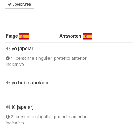
überprüfen
Frage
Antworten
yo [apelar]
1. personne singulier, pretérito anterior,
indicativo
yo hube apelado
tú [apelar]
2. personne singulier, pretérito anterior,
indicativo