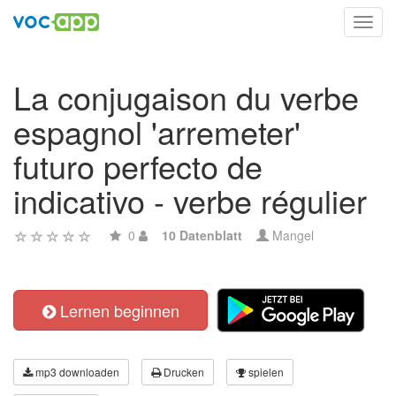
Toggl
navig
La conjugaison du verbe
espagnol 'arremeter'
futuro perfecto de
indicativo - verbe régulier
0
10 Datenblatt
Mangel
Lernen beginnen
mp3 downloaden
Drucken
spielen