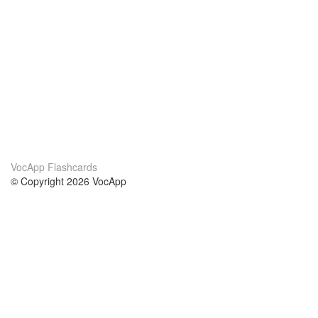
VocApp Flashcards
© Copyright 2026 VocApp
02-798 Mielczarskiego 8/58
Warsaw, Poland (EU)