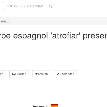
sen...
e espagnol 'atrofiar' presen
en
Drucken
spielen
überprüfen
Antworten