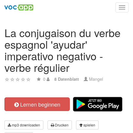
Toggl
navig
La conjugaison du verbe
espagnol 'ayudar'
imperativo negativo -
verbe régulier
0
8 Datenblatt
Mangel
Lernen beginnen
mp3 downloaden
Drucken
spielen