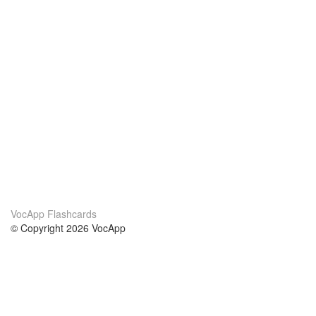
VocApp Flashcards
© Copyright 2026 VocApp
02-798 Mielczarskiego 8/58
Warsaw, Poland (EU)