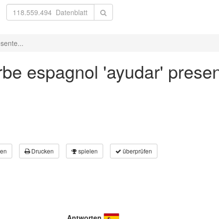
sente...
be espagnol 'ayudar' present
en
Drucken
spielen
überprüfen
Antworten