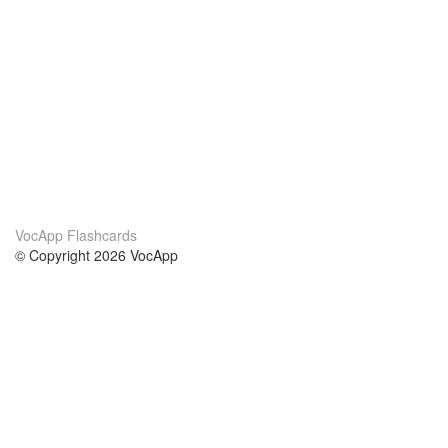
VocApp Flashcards
© Copyright 2026 VocApp
02-798 Mielczarskiego 8/58
Warsaw, Poland (EU)