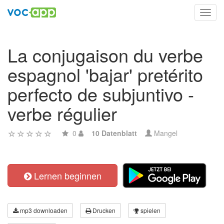
Toggl
navig
La conjugaison du verbe
espagnol 'bajar' pretérito
perfecto de subjuntivo -
verbe régulier
0
10 Datenblatt
Mangel
Lernen beginnen
mp3 downloaden
Drucken
spielen