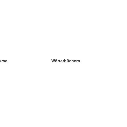
urse
Wörterbüchern
e Wissenschaft Englisch
e Wissenschaft Spanisch
e Wissenschaft Französisch
e Wissenschaft Russisch
e Wissenschaft Norwegisch
e Wissenschaft Schwedisch