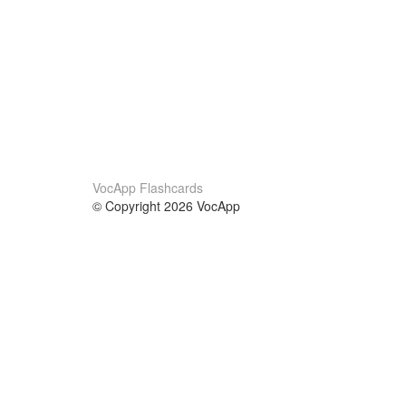
VocApp Flashcards
© Copyright 2026 VocApp
02-798 Mielczarskiego 8/58
Warsaw, Poland (EU)