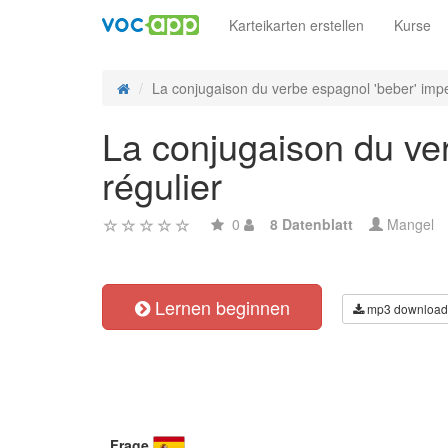
Karteikarten erstellen
Kurse
La conjugaison du verbe espagnol 'beber' imper
La conjugaison du ver
régulier
0
8 Datenblatt
Mangel
Lernen beginnen
mp3 download
Frage