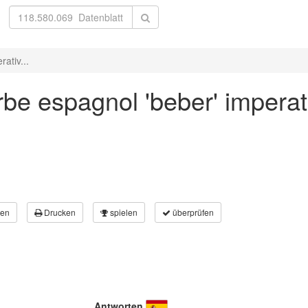
ativ...
be espagnol 'beber' imperat
en
Drucken
spielen
überprüfen
Antworten