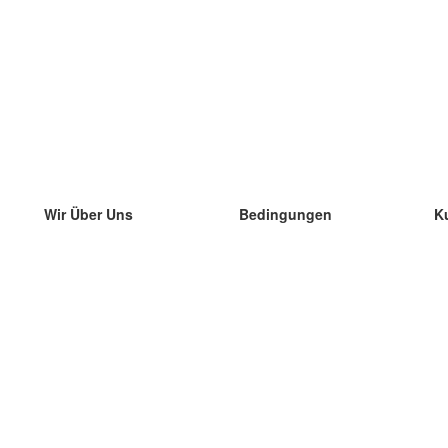
Wir Über Uns
Bedingungen
K
unser Team
100% Garantie
di
Blog
Datenschutzrichtlinie
di
Vorschriften
di
In Kontakt Treten
BIPR
di
kontaktieren
di
Mehr
di
Hilfe
neue Download
Häufig gestellte Fragen
einige Blogs
Katalog