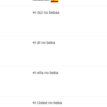
(tú) no bebas
él no beba
ella no beba
Usted no beba