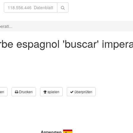
rati...
be espagnol 'buscar' impera
en
Drucken
spielen
überprüfen
Antworten