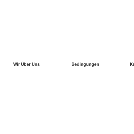
Wir Über Uns
Bedingungen
K
unser Team
100% Garantie
di
Blog
Datenschutzrichtlinie
di
Vorschriften
di
In Kontakt Treten
BIPR
di
kontaktieren
di
Mehr
di
Hilfe
neue Download
Häufig gestellte Fragen
einige Blogs
Katalog