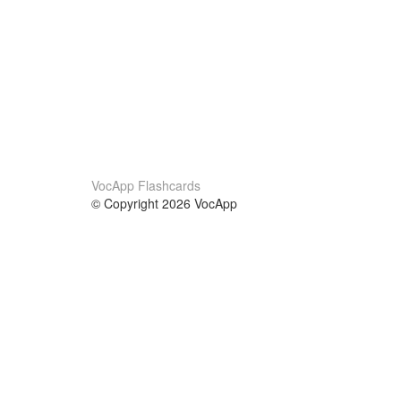
VocApp Flashcards
© Copyright 2026 VocApp
02-798 Mielczarskiego 8/58
Warsaw, Poland (EU)