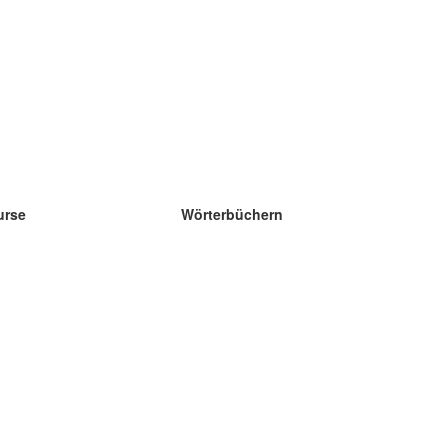
urse
Wörterbüchern
e Wissenschaft Englisch
e Wissenschaft Spanisch
e Wissenschaft Französisch
e Wissenschaft Russisch
e Wissenschaft Norwegisch
e Wissenschaft Schwedisch