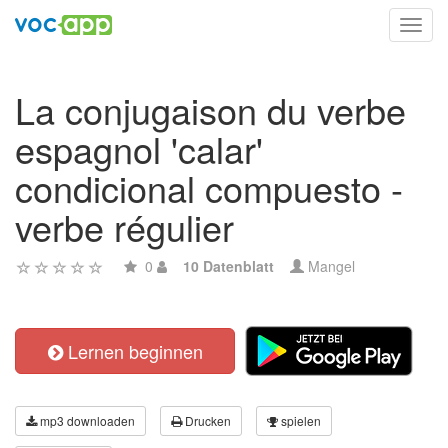
Toggl
navig
La conjugaison du verbe
espagnol 'calar'
condicional compuesto -
verbe régulier
0
10 Datenblatt
Mangel
Lernen beginnen
mp3 downloaden
Drucken
spielen