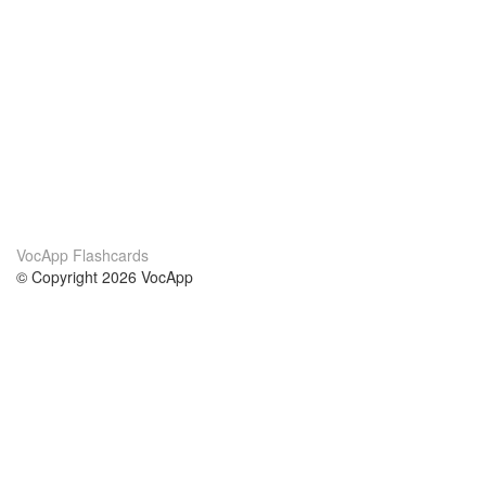
VocApp Flashcards
© Copyright 2026 VocApp
02-798 Mielczarskiego 8/58
Warsaw, Poland (EU)