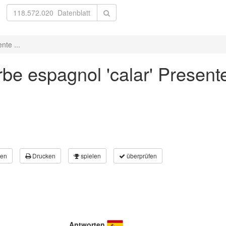
nte ...
be espagnol 'calar' Presente
en
Drucken
spielen
überprüfen
Antworten