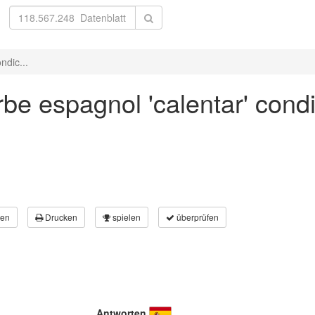
ndic...
be espagnol 'calentar' condi
en
Drucken
spielen
überprüfen
Antworten