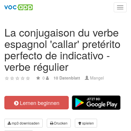
Toggl
navig
La conjugaison du verbe
espagnol 'callar' pretérito
perfecto de indicativo -
verbe régulier
0
10 Datenblatt
Mangel
Lernen beginnen
mp3 downloaden
Drucken
spielen