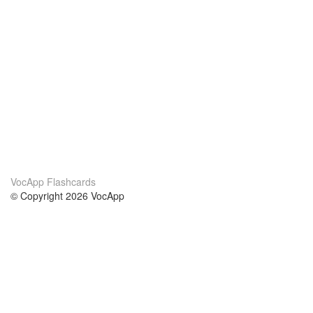
VocApp Flashcards
© Copyright 2026 VocApp
02-798 Mielczarskiego 8/58
Warsaw, Poland (EU)