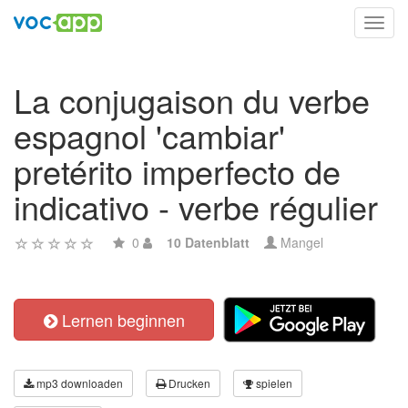
Toggl
navig
La conjugaison du verbe
espagnol 'cambiar'
pretérito imperfecto de
indicativo - verbe régulier
0
10 Datenblatt
Mangel
Lernen beginnen
mp3 downloaden
Drucken
spielen