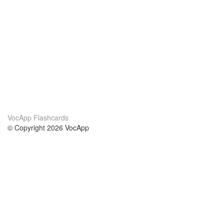
VocApp Flashcards
© Copyright 2026 VocApp
02-798 Mielczarskiego 8/58
Warsaw, Poland (EU)