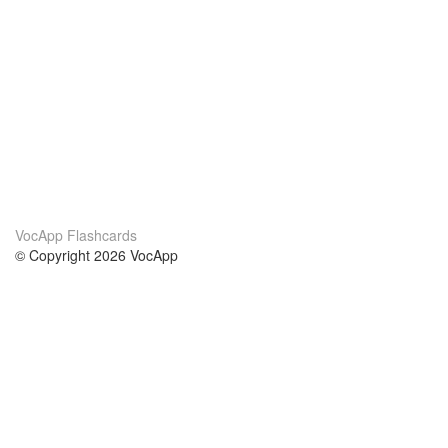
VocApp Flashcards
© Copyright 2026 VocApp
02-798 Mielczarskiego 8/58
Warsaw, Poland (EU)