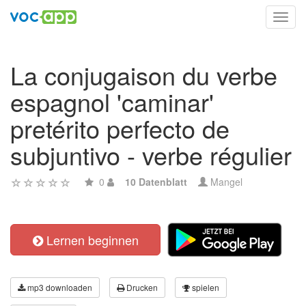
Toggl
navig
La conjugaison du verbe
espagnol 'caminar'
pretérito perfecto de
subjuntivo - verbe régulier
0
10 Datenblatt
Mangel
Lernen beginnen
mp3 downloaden
Drucken
spielen