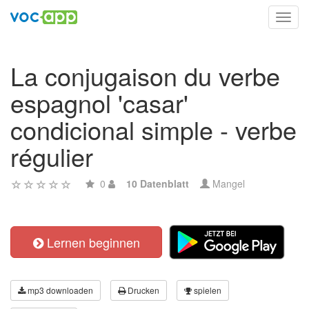
Toggl
navig
La conjugaison du verbe
espagnol 'casar'
condicional simple - verbe
régulier
0
10 Datenblatt
Mangel
Lernen beginnen
mp3 downloaden
Drucken
spielen