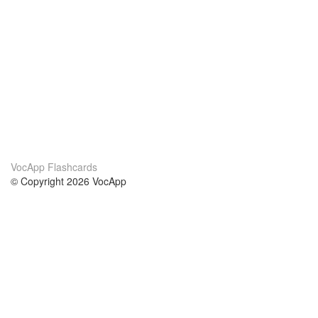
VocApp Flashcards
© Copyright 2026 VocApp
02-798 Mielczarskiego 8/58
Warsaw, Poland (EU)