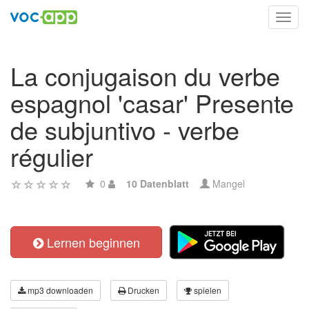
Toggl
navig
La conjugaison du verbe
espagnol 'casar' Presente
de subjuntivo - verbe
régulier
0
10 Datenblatt
Mangel
Lernen beginnen
mp3 downloaden
Drucken
spielen