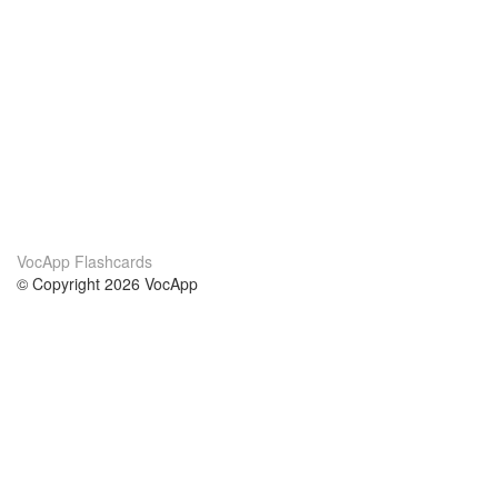
VocApp Flashcards
© Copyright 2026 VocApp
02-798 Mielczarskiego 8/58
Warsaw, Poland (EU)