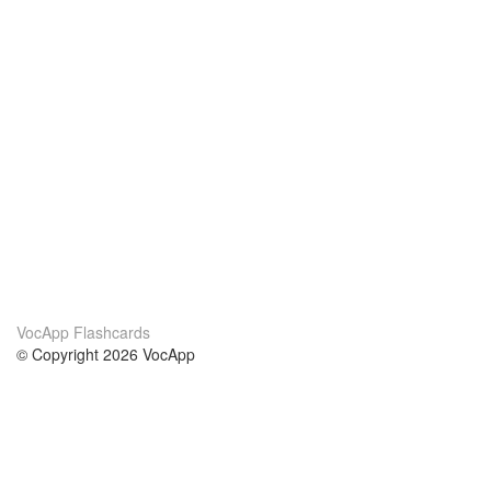
VocApp Flashcards
© Copyright 2026 VocApp
02-798 Mielczarskiego 8/58
Warsaw, Poland (EU)