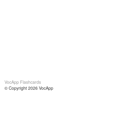
VocApp Flashcards
© Copyright 2026 VocApp
02-798 Mielczarskiego 8/58
Warsaw, Poland (EU)