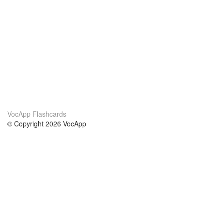
VocApp Flashcards
© Copyright 2026 VocApp
02-798 Mielczarskiego 8/58
Warsaw, Poland (EU)