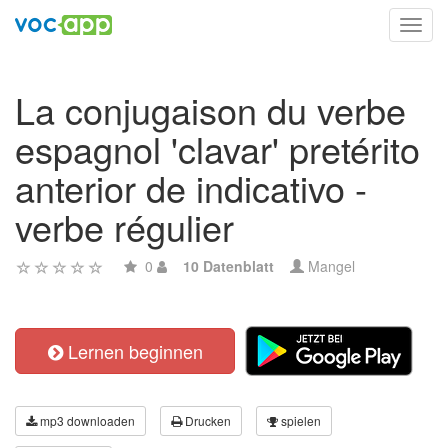
Toggl
navig
La conjugaison du verbe
espagnol 'clavar' pretérito
anterior de indicativo -
verbe régulier
0
10 Datenblatt
Mangel
Lernen beginnen
mp3 downloaden
Drucken
spielen