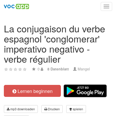
Toggl
navig
La conjugaison du verbe
espagnol 'conglomerar'
imperativo negativo -
verbe régulier
0
8 Datenblatt
Mangel
Lernen beginnen
mp3 downloaden
Drucken
spielen