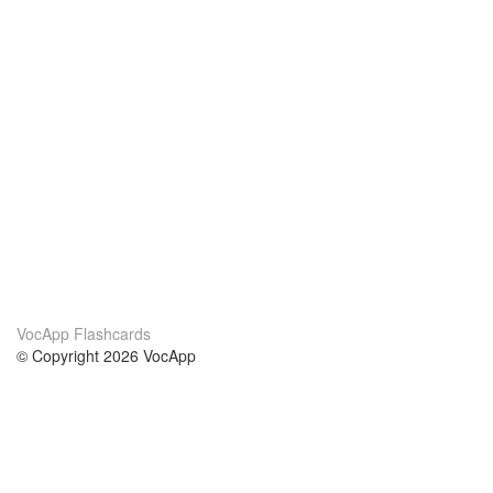
VocApp Flashcards
© Copyright 2026 VocApp
02-798 Mielczarskiego 8/58
Warsaw, Poland (EU)