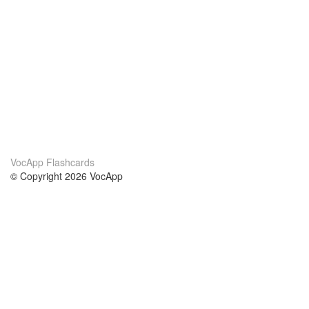
VocApp Flashcards
© Copyright 2026 VocApp
02-798 Mielczarskiego 8/58
Warsaw, Poland (EU)