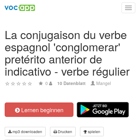
Toggl
navig
La conjugaison du verbe
espagnol 'conglomerar'
pretérito anterior de
indicativo - verbe régulier
0
10 Datenblatt
Mangel
Lernen beginnen
mp3 downloaden
Drucken
spielen