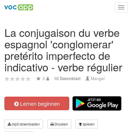
Toggl
navig
La conjugaison du verbe
espagnol 'conglomerar'
pretérito imperfecto de
indicativo - verbe régulier
0
10 Datenblatt
Mangel
Lernen beginnen
mp3 downloaden
Drucken
spielen