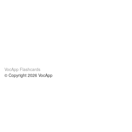
VocApp Flashcards
© Copyright 2026 VocApp
02-798 Mielczarskiego 8/58
Warsaw, Poland (EU)