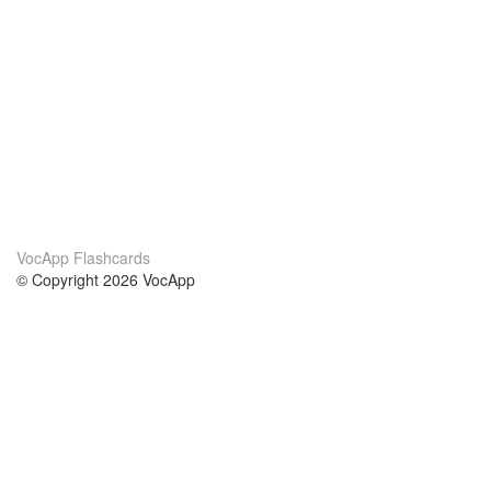
VocApp Flashcards
© Copyright 2026 VocApp
02-798 Mielczarskiego 8/58
Warsaw, Poland (EU)