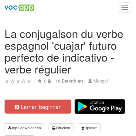
Toggl
navig
La conjugaison du verbe
espagnol 'cuajar' futuro
perfecto de indicativo -
verbe régulier
0
10 Datenblatt
Mangel
Lernen beginnen
mp3 downloaden
Drucken
spielen