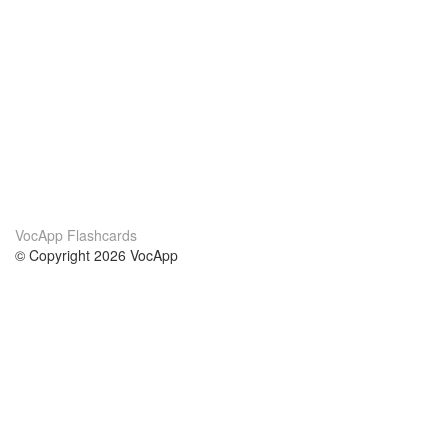
VocApp Flashcards
© Copyright 2026 VocApp
02-798 Mielczarskiego 8/58
Warsaw, Poland (EU)