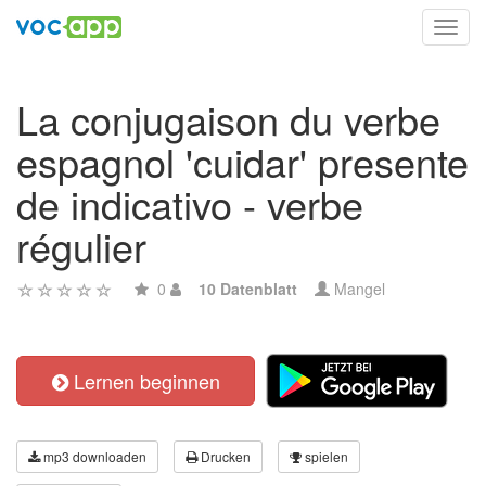
Toggl
navig
La conjugaison du verbe
espagnol 'cuidar' presente
de indicativo - verbe
régulier
0
10 Datenblatt
Mangel
Lernen beginnen
mp3 downloaden
Drucken
spielen