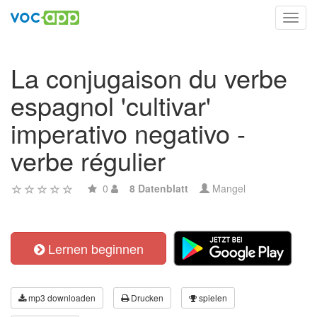
Toggl
navig
La conjugaison du verbe
espagnol 'cultivar'
imperativo negativo -
verbe régulier
0
8 Datenblatt
Mangel
Lernen beginnen
mp3 downloaden
Drucken
spielen