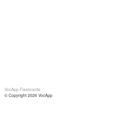
VocApp Flashcards
© Copyright 2026 VocApp
02-798 Mielczarskiego 8/58
Warsaw, Poland (EU)