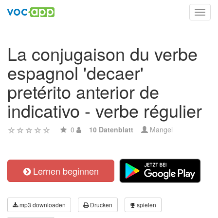
Toggl
navig
La conjugaison du verbe
espagnol 'decaer'
pretérito anterior de
indicativo - verbe régulier
0
10 Datenblatt
Mangel
Lernen beginnen
mp3 downloaden
Drucken
spielen