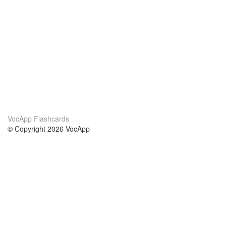
VocApp Flashcards
© Copyright 2026 VocApp
02-798 Mielczarskiego 8/58
Warsaw, Poland (EU)