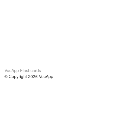
VocApp Flashcards
© Copyright 2026 VocApp
02-798 Mielczarskiego 8/58
Warsaw, Poland (EU)