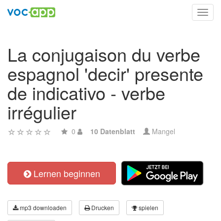
Toggl
navig
La conjugaison du verbe
espagnol 'decir' presente
de indicativo - verbe
irrégulier
0
10 Datenblatt
Mangel
Lernen beginnen
mp3 downloaden
Drucken
spielen