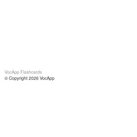
VocApp Flashcards
© Copyright 2026 VocApp
02-798 Mielczarskiego 8/58
Warsaw, Poland (EU)