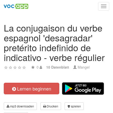
Toggl
navig
La conjugaison du verbe
espagnol 'desagradar'
pretérito indefinido de
indicativo - verbe régulier
0
10 Datenblatt
Mangel
Lernen beginnen
mp3 downloaden
Drucken
spielen