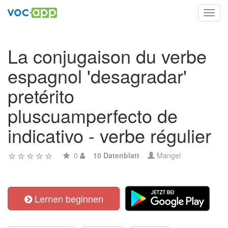
Toggl
navig
La conjugaison du verbe
espagnol 'desagradar'
pretérito
pluscuamperfecto de
indicativo - verbe régulier
0
10 Datenblatt
Mangel
Lernen beginnen