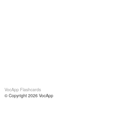
VocApp Flashcards
© Copyright 2026 VocApp
02-798 Mielczarskiego 8/58
Warsaw, Poland (EU)