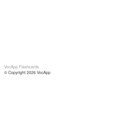
VocApp Flashcards
© Copyright 2026 VocApp
02-798 Mielczarskiego 8/58
Warsaw, Poland (EU)