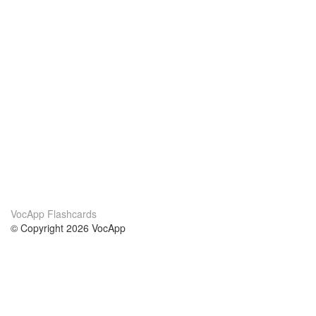
VocApp Flashcards
© Copyright 2026 VocApp
02-798 Mielczarskiego 8/58
Warsaw, Poland (EU)