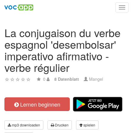
Toggl
navig
La conjugaison du verbe
espagnol 'desembolsar'
imperativo afirmativo -
verbe régulier
0
8 Datenblatt
Mangel
Lernen beginnen
mp3 downloaden
Drucken
spielen