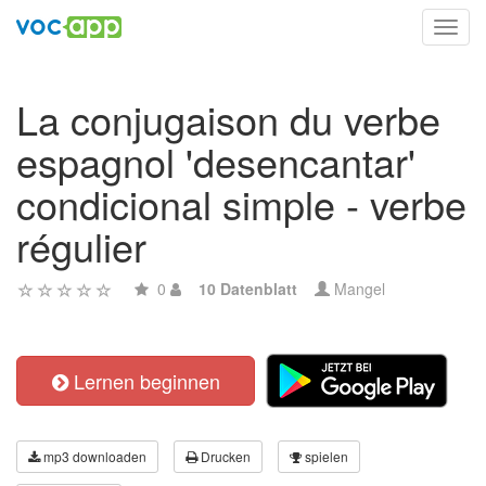
Toggl
navig
La conjugaison du verbe
espagnol 'desencantar'
condicional simple - verbe
régulier
0
10 Datenblatt
Mangel
Lernen beginnen
mp3 downloaden
Drucken
spielen