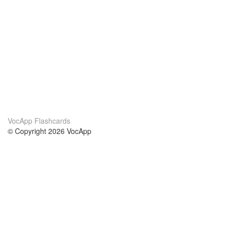
VocApp Flashcards
© Copyright 2026 VocApp
02-798 Mielczarskiego 8/58
Warsaw, Poland (EU)