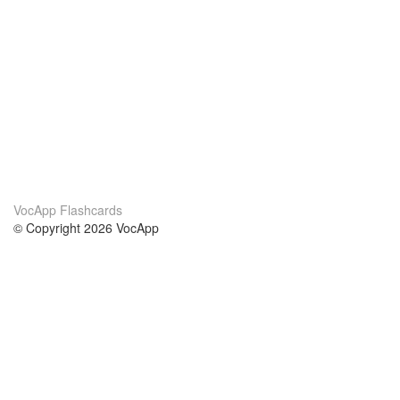
VocApp Flashcards
© Copyright 2026 VocApp
02-798 Mielczarskiego 8/58
Warsaw, Poland (EU)