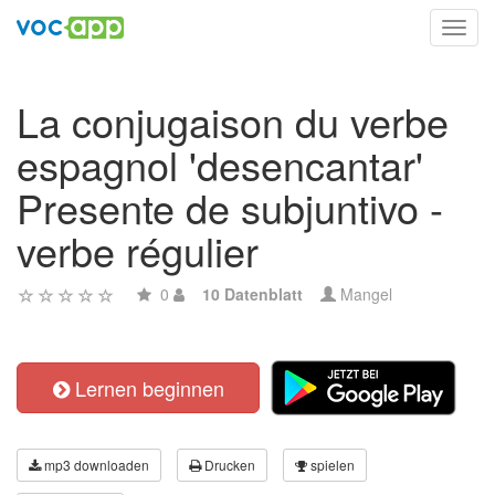
Toggl
navig
La conjugaison du verbe
espagnol 'desencantar'
Presente de subjuntivo -
verbe régulier
0
10 Datenblatt
Mangel
Lernen beginnen
mp3 downloaden
Drucken
spielen