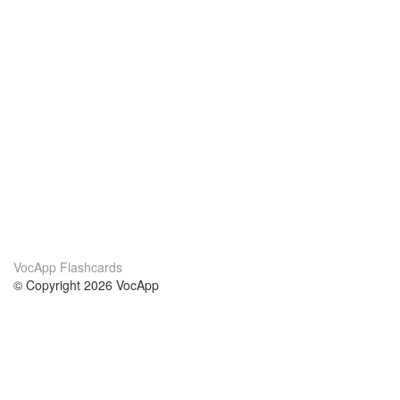
VocApp Flashcards
© Copyright 2026 VocApp
02-798 Mielczarskiego 8/58
Warsaw, Poland (EU)