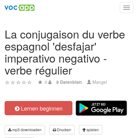
Toggl
navig
La conjugaison du verbe
espagnol 'desfajar'
imperativo negativo -
verbe régulier
0
8 Datenblatt
Mangel
Lernen beginnen
mp3 downloaden
Drucken
spielen