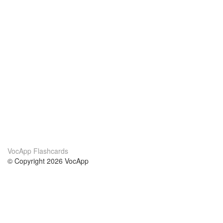
VocApp Flashcards
© Copyright 2026 VocApp
02-798 Mielczarskiego 8/58
Warsaw, Poland (EU)