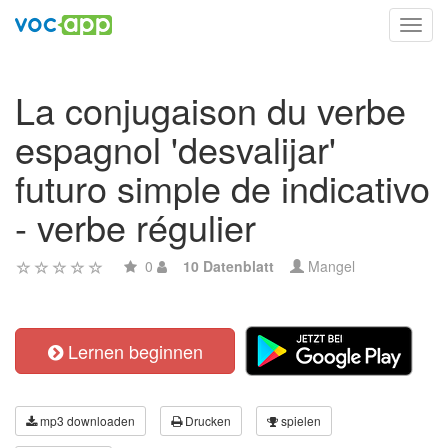
Toggl
navig
La conjugaison du verbe
espagnol 'desvalijar'
futuro simple de indicativo
- verbe régulier
0
10 Datenblatt
Mangel
Lernen beginnen
mp3 downloaden
Drucken
spielen