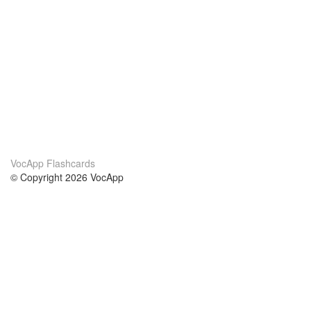
VocApp Flashcards
© Copyright 2026 VocApp
02-798 Mielczarskiego 8/58
Warsaw, Poland (EU)