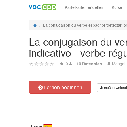
Karteikarten erstellen
Kurse
La conjugaison du verbe espagnol 'detectar' pre
La conjugaison du ver
indicativo - verbe régu
0
10 Datenblatt
Mangel
Lernen beginnen
mp3 download
Frage