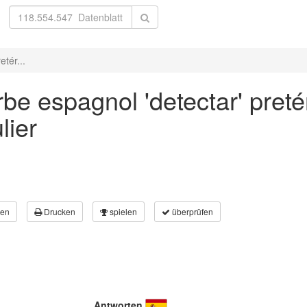
tér...
be espagnol 'detectar' pretér
lier
en
Drucken
spielen
überprüfen
Antworten