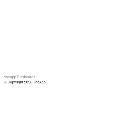
VocApp Flashcards
© Copyright 2026 VocApp
02-798 Mielczarskiego 8/58
Warsaw, Poland (EU)