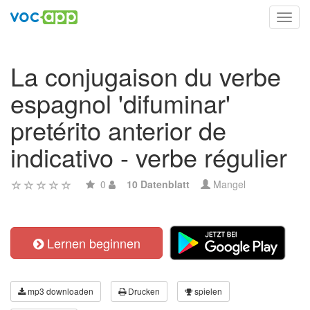
Toggl
navig
La conjugaison du verbe
espagnol 'difuminar'
pretérito anterior de
indicativo - verbe régulier
0
10 Datenblatt
Mangel
Lernen beginnen
mp3 downloaden
Drucken
spielen