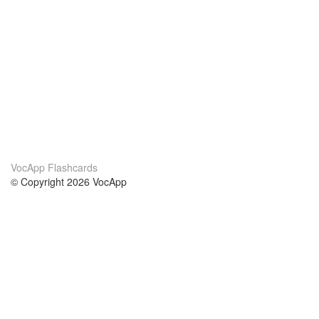
VocApp Flashcards
© Copyright 2026 VocApp
02-798 Mielczarskiego 8/58
Warsaw, Poland (EU)