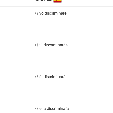
yo discriminaré
tú discriminarás
él discriminará
ella discriminará