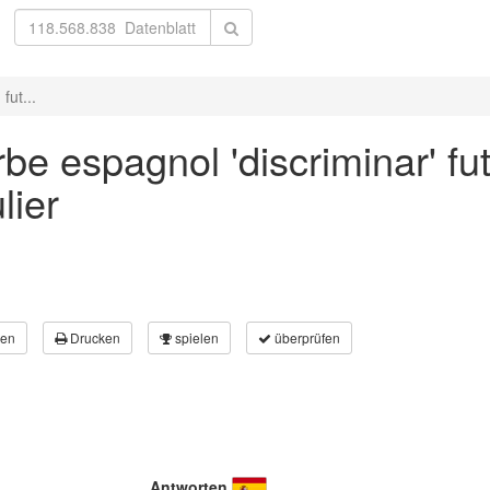
fut...
be espagnol 'discriminar' fu
lier
en
Drucken
spielen
überprüfen
Antworten