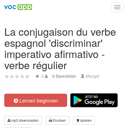
Toggl
navig
La conjugaison du verbe
espagnol 'discriminar'
imperativo afirmativo -
verbe régulier
0
8 Datenblatt
Mangel
Lernen beginnen
mp3 downloaden
Drucken
spielen