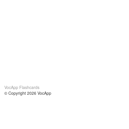
VocApp Flashcards
© Copyright 2026 VocApp
02-798 Mielczarskiego 8/58
Warsaw, Poland (EU)