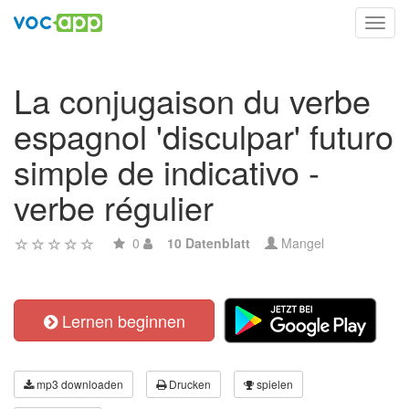
Toggl
navig
La conjugaison du verbe
espagnol 'disculpar' futuro
simple de indicativo -
verbe régulier
0
10 Datenblatt
Mangel
Lernen beginnen
mp3 downloaden
Drucken
spielen