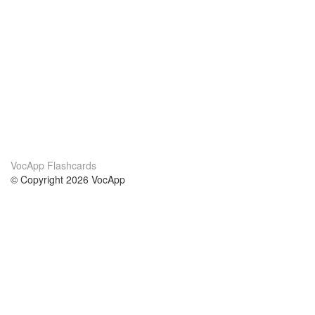
VocApp Flashcards
© Copyright 2026 VocApp
02-798 Mielczarskiego 8/58
Warsaw, Poland (EU)