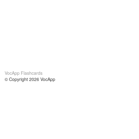
VocApp Flashcards
© Copyright 2026 VocApp
02-798 Mielczarskiego 8/58
Warsaw, Poland (EU)