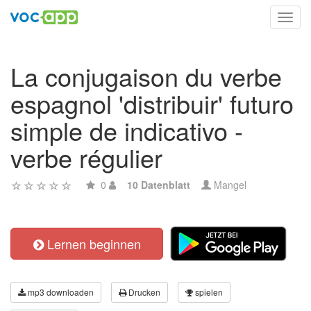
Toggl
navig
La conjugaison du verbe
espagnol 'distribuir' futuro
simple de indicativo -
verbe régulier
0
10 Datenblatt
Mangel
Lernen beginnen
mp3 downloaden
Drucken
spielen