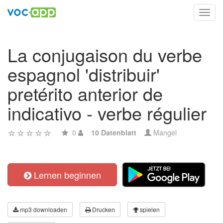
Toggl
navig
La conjugaison du verbe
espagnol 'distribuir'
pretérito anterior de
indicativo - verbe régulier
0
10 Datenblatt
Mangel
Lernen beginnen
mp3 downloaden
Drucken
spielen