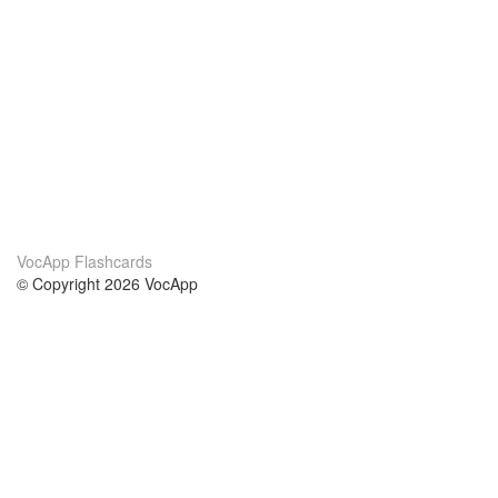
VocApp Flashcards
© Copyright 2026 VocApp
02-798 Mielczarskiego 8/58
Warsaw, Poland (EU)