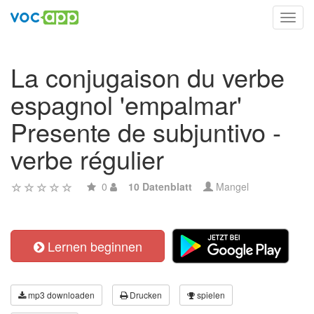
Toggl
navig
La conjugaison du verbe
espagnol 'empalmar'
Presente de subjuntivo -
verbe régulier
0
10 Datenblatt
Mangel
Lernen beginnen
mp3 downloaden
Drucken
spielen