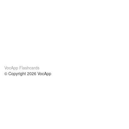
VocApp Flashcards
© Copyright 2026 VocApp
02-798 Mielczarskiego 8/58
Warsaw, Poland (EU)